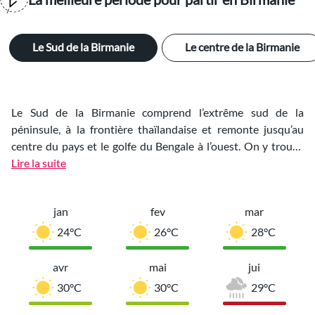
Le Sud de la Birmanie
Le centre de la Birmanie
Le Sud de la Birmanie comprend l’extrême sud de la
péninsule, à la frontière thaïlandaise et remonte jusqu’au
centre du pays et le golfe du Bengale à l’ouest. On y trouve
beaucoup de petites cités balnéaires, des forêts tropicales et
Lire la suite
la ville de Yangon ou Rangoon. On y admire de magnifiques
paysages vierges de nature sauvage.
jan
fev
mar
24°C
26°C
28°C
avr
mai
jui
30°C
30°C
29°C