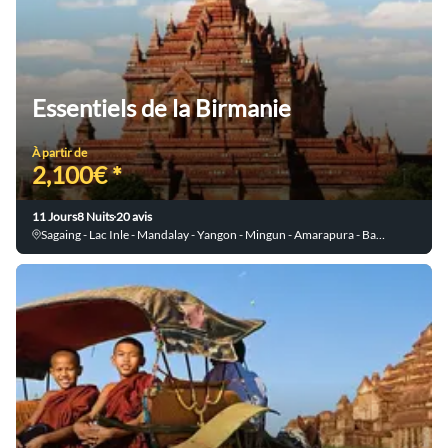
Essentiels de la Birmanie
À partir de
2,100€ *
11 Jours
8 Nuits
20 avis
Sagaing - Lac Inle - Mandalay - Yangon - Mingun - Amarapura - Bagan - Ava