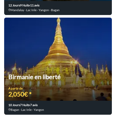
12 Jours
9 Nuits
11 avis
Mandalay - Lac Inle - Yangon - Bagan
Birmanie en liberté
À partir de
2,050€ *
10 Jours
7 Nuits
7 avis
Bagan - Lac Inle - Yangon