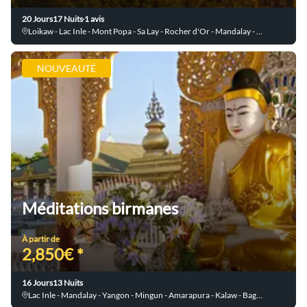
20 Jours
17 Nuits
1 avis
Loikaw - Lac Inle - Mont Popa - Sa Lay - Rocher d'Or - Mandalay - Hpa An - Yangon - Mingun - Amarapura - Kalaw - Bagan - Ava - Moulmein - Sagar
NOUVEAUTÉ
Méditations birmanes
À partir de
2,850€ *
16 Jours
13 Nuits
Lac Inle - Mandalay - Yangon - Mingun - Amarapura - Kalaw - Bagan - Ava - Indein