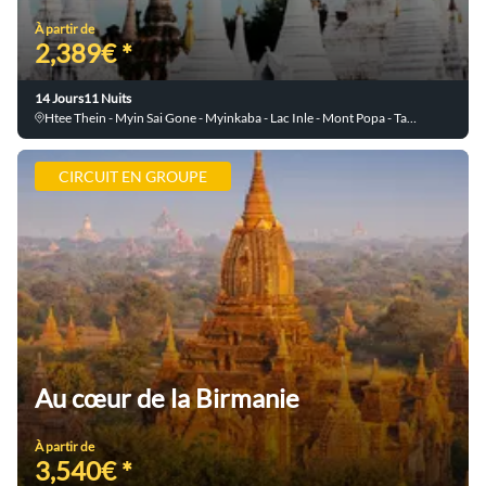
À partir de
2,389€ *
14 Jours
11 Nuits
Htee Thein - Myin Sai Gone - Myinkaba - Lac Inle - Mont Popa - Tar Yaw - Yangon - Nyaung U - Kalaw - Bagan - Taung Toe - Nyaung Shwe - Nang The Le Thee - Sagar - Indein - Hin Khar Gone
CIRCUIT EN GROUPE
Au cœur de la Birmanie
À partir de
3,540€ *