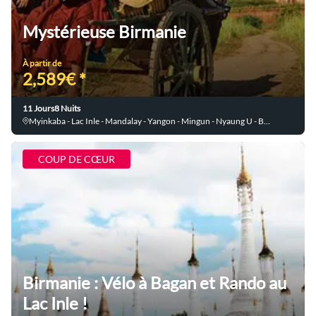
Mystérieuse Birmanie
À partir de
2,589€ *
11 Jours
8 Nuits
Myinkaba - Lac Inle - Mandalay - Yangon - Mingun - Nyaung U - Bagan - Ava
COUP DE CŒUR
Birmanie : Vélo à Bagan et Rando au
Lac Inle !