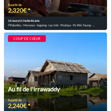
À partir de
2,320€ *
14 Jours
11 Nuits
46 avis
Pakokku - Monywa - Sagaing - Lac Inle - Pindaya - Po Win Taung - Mandalay - Yangon - Mingun - Amarapura - Kalaw - Bagan - Ma Oo Le - Ava
COUP DE CŒUR
Au fil de l'Irrawaddy
À partir de
2,240€ *