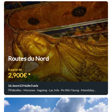
Routes du Nord
À partir de
2,900€ *
16 Jours
13 Nuits
3 avis
Pakokku - Monywa - Sagaing - Lac Inle - Po Win Taung - Mandalay - Pyin Oo Lwin - Lashio - Yangon - Mingun - Amarapura - Bagan - Ma Oo Le - Ava - Sagar - Hsipaw