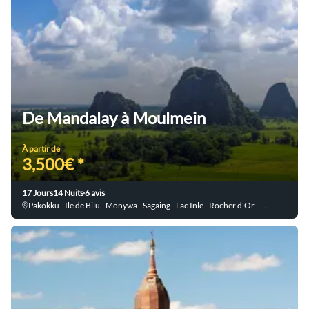
De Mandalay à Moulmein
À partir de
3,500€ *
17 Jours
14 Nuits
6 avis
Pakokku - Ile de Bilu - Monywa - Sagaing - Lac Inle - Rocher d'Or - Po Win Taung - Mandalay - Hpa An - Yangon - Mingun - Amarapura - Kalaw - Bagan - Ma Oo Le - Ava - Moulmein - Thaton