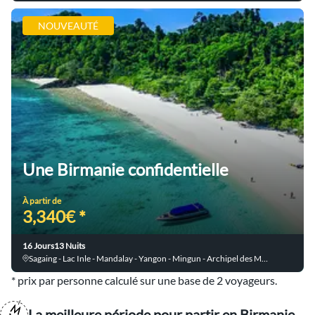
NOUVEAUTÉ
Une Birmanie confidentielle
À partir de
3,340€ *
16 Jours
13 Nuits
Sagaing - Lac Inle - Mandalay - Yangon - Mingun - Archipel des Mergui - Bagan - Ava
* prix par personne calculé sur une base de 2 voyageurs.
La meilleure période pour partir en Birmanie