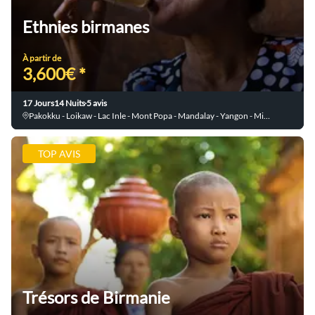
Ethnies birmanes
À partir de
3,600€ *
17 Jours
14 Nuits
5 avis
Pakokku - Loikaw - Lac Inle - Mont Popa - Mandalay - Yangon - Mingun - Amarapura - Kalaw - Bagan - Ma Oo Le - Ava - Sagar - Indein
TOP AVIS
Trésors de Birmanie